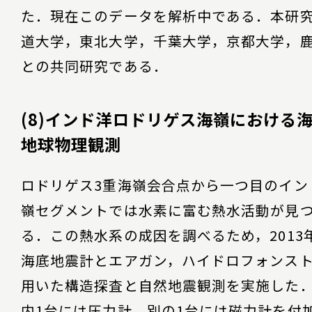
た．現在このデータを解析中である．本研
道大学，東北大学，千葉大学，京都大学，
との共同研究である．
(8)インド洋ロドリゲス海嶺における
地球物理観測
ロドリゲス3重海嶺会合点から一つ目のイン
嶺セグメントでは水素に富む熱水活動が見
る．この熱水系の成因を調べるため，2013
海底地震計とエアガン，ハイドロフォンス
用いた構造探査と自然地震観測を実施した
内1台には圧力計，別の1台には磁力計を付