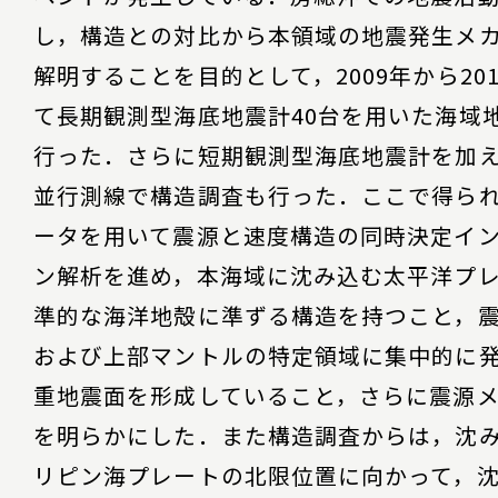
し，構造との対比から本領域の地震発生メ
解明することを目的として，2009年から20
て長期観測型海底地震計40台を用いた海域
行った．さらに短期観測型海底地震計を加
並行測線で構造調査も行った．ここで得ら
ータを用いて震源と速度構造の同時決定イ
ン解析を進め，本海域に沈み込む太平洋プ
準的な海洋地殻に準ずる構造を持つこと，
および上部マントルの特定領域に集中的に
重地震面を形成していること，さらに震源
を明らかにした．また構造調査からは，沈
リピン海プレートの北限位置に向かって，