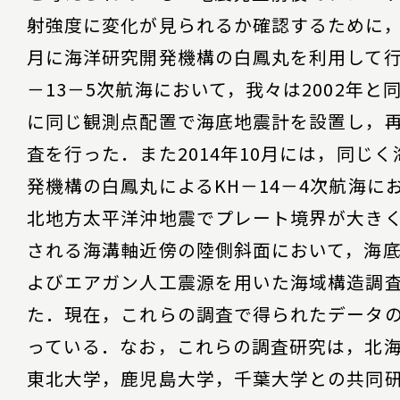
射強度に変化が見られるか確認するために，2
月に海洋研究開発機構の白鳳丸を利用して行
－13－5次航海において，我々は2002年と
に同じ観測点配置で海底地震計を設置し，
査を行った．また2014年10月には，同じ
発機構の白鳳丸によるKH－14－4次航海に
北地方太平洋沖地震でプレート境界が大き
される海溝軸近傍の陸側斜面において，海
よびエアガン人工震源を用いた海域構造調
た．現在，これらの調査で得られたデータ
っている．なお，これらの調査研究は，北
東北大学，鹿児島大学，千葉大学との共同