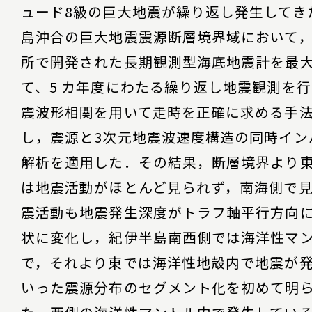
ュード8級の巨大地震が繰り返し発生してき
島沖合の巨大地震震源断層境界域において
所で開発された長期観測型海底地震計を最大2
て、5 カ年度にわたる繰り返し地震観測を
震波形相関を用いて走時を正確に求める手
し，震源と3次元地震波速度構造の同時イン
解析を適用した．その結果，断層境界より
は地震活動がほとんど見られず，南海側で
震活動も地震発生深度がトラフ軸平行方向
状に変化し，紀伊半島南西側では海洋性マ
で，それより東では海洋性地殻内で地震が
いった震源分布のセグメント化を初めて明