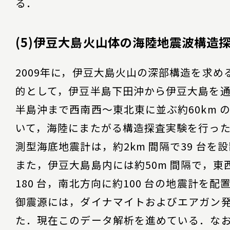
る．
(5)伊豆大島火山体の海陸地震波構造
2009年に，伊豆大島火山の深部構造を求め
的として，伊豆半島下田沖から伊豆大島を
半島沖まで西南西～東北東に並ぶ約60km 
いて，海陸にまたがる構造探査実験を行っ
測型海底地震計は，約2km 間隔で39 台を
また，伊豆大島島内には約50m 間隔で，東
180 台，南北方向に約100 台の地震計を配
御震源には，ダイナマイトおよびエアガン
た．現在このデータ解析を進めている．な