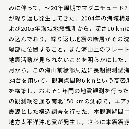
みに伴って，～20年周期でマグニチュード7
が繰り返し発生してきた．2004年の海域構
よび2005年海域地震観測から，深さ10 km
み込んでおり，繰り返し地震の断層がその
縁部に位置すること，また海山上のプレー
地震活動が見られないことを明らかにした．2
月から，この海山前縁部周辺に長期観測型
34台を用いて，観測点間隔6 kmという高
を構築し，およそ1 年間の地震観測を行っ
の観測網を通る南北150 kmの測線で，エ
震源とした構造調査を行った．本観測期間
地方太平洋沖地震が発生し，さらに本震震