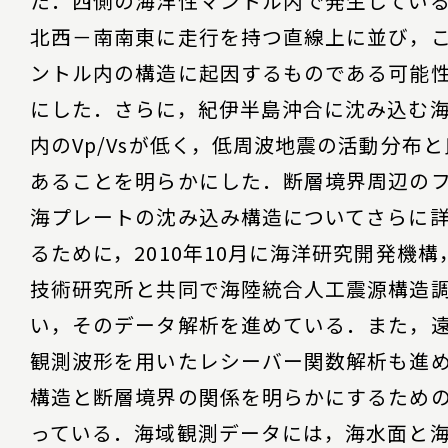
た．西側の海洋性マントル内で発生してい
北西－南南東に走行を持つ直線上に並び，
ントル内の構造に起因するものである可能
にした．さらに，紀伊半島沖合に沈み込む
内のVp/Vsが低く，低周波地震の活動分布
あることを明らかにした．断層境界周辺の
海プレートの沈み込み構造についてさらに
るために，2010年10月に海洋研究開発機
技術研究所と共同で海陸統合人工震源構造
い，そのデータ解析を進めている．また，
観測波形を用いたレシーバー関数解析も進
構造と断層境界の関係を明らかにするため
っている．海域観測データには，海水面と