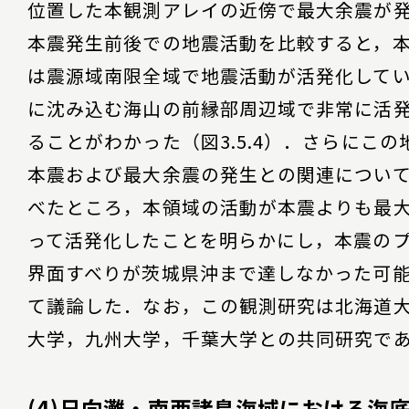
位置した本観測アレイの近傍で最大余震が
本震発生前後での地震活動を比較すると，
は震源域南限全域で地震活動が活発化して
に沈み込む海山の前縁部周辺域で非常に活
ることがわかった（図3.5.4）．さらにこの
本震および最大余震の発生との関連につい
べたところ，本領域の活動が本震よりも最
って活発化したことを明らかにし，本震の
界面すべりが茨城県沖まで達しなかった可
て議論した．なお，この観測研究は北海道
大学，九州大学，千葉大学との共同研究で
(4)日向灘・南西諸島海域における海